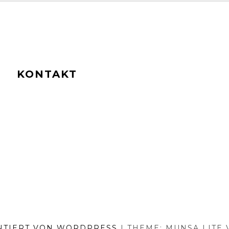
KONTAKT
NTIERT VON WORDPRESS
|
THEME: MUNSA LITE