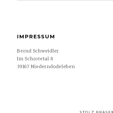
FOOTER-
IMPRESSUM
SEITENLEISTE
Bernd Schweidler
Im Schrotetal 8
39167 Niederndodeleben
STOLZ PRÄSE