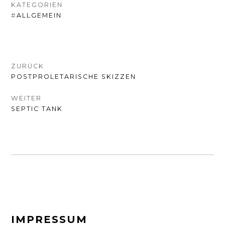
KATEGORIEN
#
ALLGEMEIN
BEITRAGSNAVIGATION
ZURÜCK
VORHERIGER
POSTPROLETARISCHE SKIZZEN
BEITRAG:
WEITER
NÄCHSTER
SEPTIC TANK
BEITRAG:
FOOTER-
IMPRESSUM