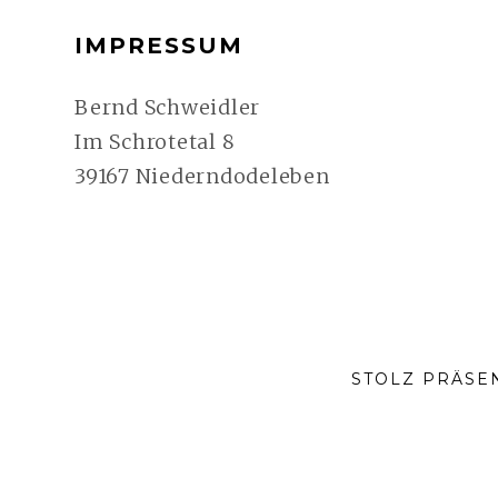
FOOTER-
IMPRESSUM
SEITENLEISTE
Bernd Schweidler
Im Schrotetal 8
39167 Niederndodeleben
STOLZ PRÄSE