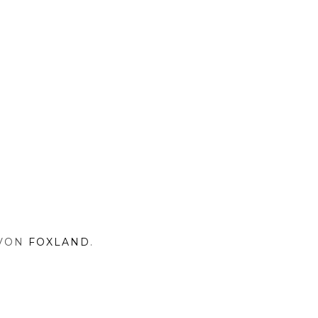
 VON
FOXLAND
.